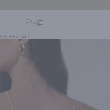
✕
0
MATCH
OUTLET