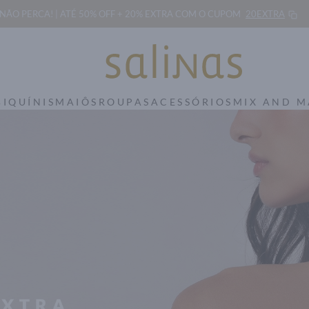
NÃO PERCA! | ATÉ 50% OFF + 20% EXTRA
COM O CUPOM
20EXTRA
BIQUÍNIS
MAIÔS
ROUPAS
ACESSÓRIOS
MIX AND 