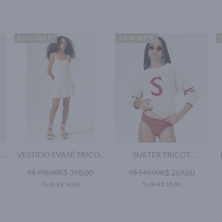
50% OFF
51% OFF
VESTIDO EVASÊ TRICOT
SUETER TRICOT
CAPRI NATURAL
COLLEGE OFF WHITE
R$ 398,00
R$ 269,00
R$ 798,00
R$ 549,00
7x de R$ 56,86
5x de R$ 53,80