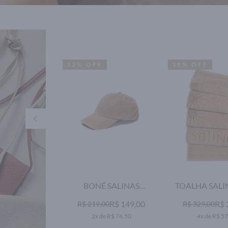
32% OFF
30% OFF
BONÉ SALINAS
TOALHA SALI
CARAMELO
BUDDEMEYER
R$ 149,00
R$ 
R$ 219,00
R$ 329,00
2x de R$ 74,50
4x de R$ 57