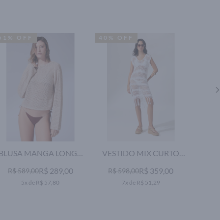
51% OFF
40% OFF
51% 
BLUSA MANGA LONGA
VESTIDO MIX CURTO
VEST
TRICOT CALI NATURAL
BRANCO
R$ 289,00
R$ 359,00
R$ 589,00
R$ 598,00
R$ 
5x de R$ 57,80
7x de R$ 51,29