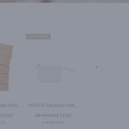
50% OFF
50% OFF
NAS SUN
POUCH SALINAS LINEN
NECESSAIRE SALI
 CAMEL
OFF WHITE
229,00
R$ 59,00
R$ 119,00
NEW COLLEGE AR
R$ 119,
R$ 239,00
,25
1x de R$ 59,00
2x de R$ 59,50