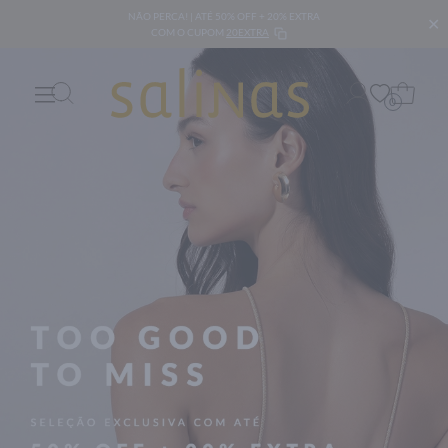
NÃO PERCA! | ATÉ 50% OFF + 20% EXTRA
✕
COM O CUPOM
20EXTRA
0