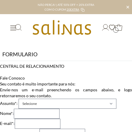
NÃO PERCA! | ATÉ 50% OFF + 20% EXTRA
✕
COM O CUPOM
20EXTRA
FORMULARIO
CENTRAL DE RELACIONAMENTO
Fale Conosco
Seu contato é muito importante para nós:
Envie-nos um e-mail preenchendo os campos abaixo, e logo
retornaremos o seu contato.
Assunto*:
Nome*:
E-mail*: