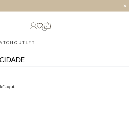
✕
MATCH
OUTLET
ACIDADE
e" aqui!