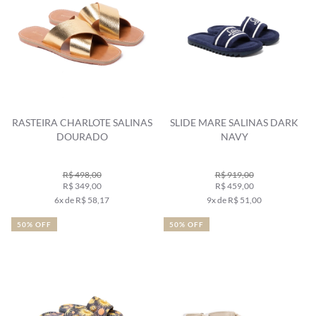
RASTEIRA CHARLOTE SALINAS
SLIDE MARE SALINAS DARK
DOURADO
NAVY
R$ 498,00
R$ 919,00
R$ 349,00
R$ 459,00
6x de R$ 58,17
9x de R$ 51,00
50% OFF
50% OFF