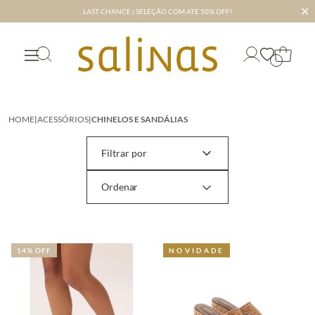
✕
LAST CHANCE | SELEÇÃO COM ATÉ 50% OFF!
HOME
|
ACESSÓRIOS
|
CHINELOS E SANDÁLIAS
Filtrar por
14% OFF
NOVIDADE