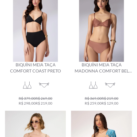
BIQUÍNI MEIA TAÇA
BIQUÍNI MEIA TAÇA
COMFORT COAST PRETO
MADONNA COMFORT BEL
AIR MARROM
R$ 379,00
R$ 269,00
R$ 369,00
R$ 219,00
R$ 298,00
R$ 219,00
R$ 259,00
R$ 129,00