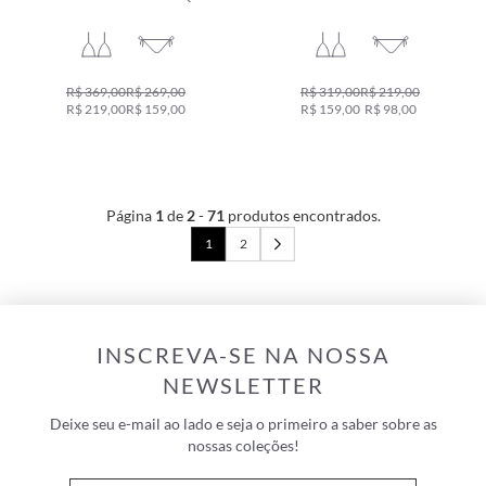
OFF WHITE
R$ 369,00
R$ 269,00
R$ 319,00
R$ 219,00
R$ 219,00
R$ 159,00
R$ 159,00
R$ 98,00
Página
1
de
2
-
71
produtos encontrados.
1
2
INSCREVA-SE NA NOSSA
NEWSLETTER
Deixe seu e-mail ao lado e seja o primeiro a saber sobre as
nossas coleções!