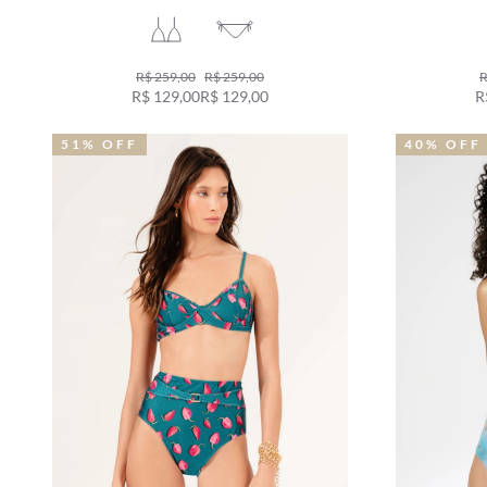
SPRINGS NATURAL
BOU
R$ 259,00
R$ 259,00
R
R$ 129,00
R$ 129,00
R
51% OFF
40% OFF