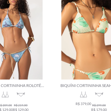
I CORTININHA ROLOTÊ
BIQUÍNI CORTININHA SEA
NIQUE AZUL CLARO
VERDE CLARO
R$ 379,00
$ 209,00
R$ 219,00
R$ 299,00
$ 129,00
R$ 129,00
R$ 179,00