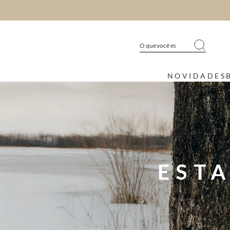
NOVIDADES