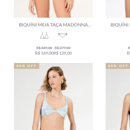
BIQUÍNI MEIA TAÇA MADONNA
BIQUÍNI
COMFORT BONNET VERDE
COM
R$ 349,00
R$ 279,00
R
R$ 169,00
R$ 139,00
R
40% OFF
40% OFF