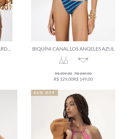
ARD
BIQUÍNI CANAL LOS ANGELES AZUL
R$ 209,00
R$ 249,00
R$ 129,00
R$ 149,00
46% OFF