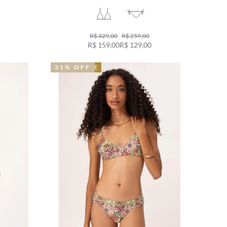
AZUL
PALM SPRINGS NATURAL
R$ 329,00
R$ 259,00
R$ 159,00
R$ 129,00
NOVIDADE
NOVIDADE
31% OFF