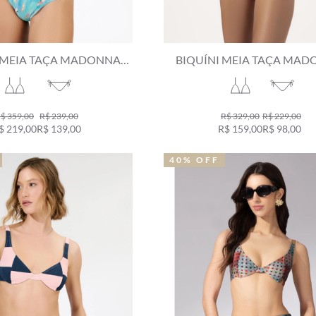
 MEIA TAÇA MADONNA
BIQUÍNI MEIA TAÇA MA
FORT SURF AZUL
ESSENCE LARANJA
$ 359,00
R$ 239,00
R$ 329,00
R$ 229,00
$ 219,00
R$ 139,00
R$ 159,00
R$ 98,00
40% OFF