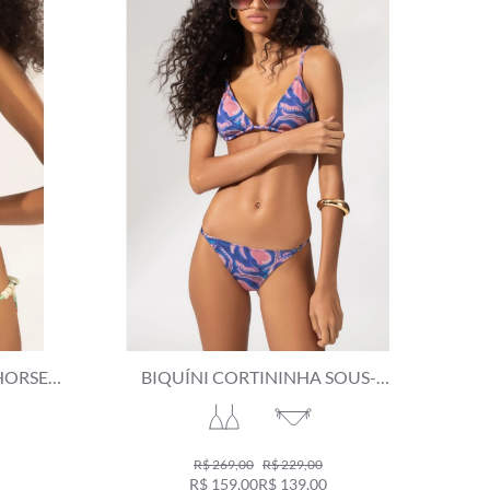
HORSE
BIQUÍNI CORTININHA SOUS-
MARINE AZUL
R$ 269,00
R$ 229,00
R$ 159,00
R$ 139,00