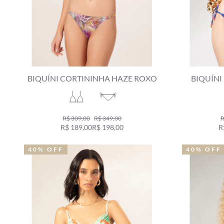
BIQUÍNI CORTININHA HAZE ROXO
BIQUÍNI
R$ 309,00
R$ 349,00
R
R$ 189,00
R$ 198,00
R
40% OFF
40% OFF