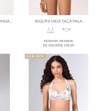
DONNA
BIQUÍNI MEIA TAÇA PALA
COMFORT JARDIN NATURAL
R$ 569,00
R$ 298,00
R$ 398,00
R$ 198,00
41% OFF