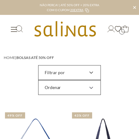
NÃO PERCA! | ATÉ 50% OFF + 20% EXTRA
✕
COM O CUPOM
20EXTRA
HOME
|
BOLSAS ATÉ 50% OFF
Filtrar por
49% OFF
43% OFF