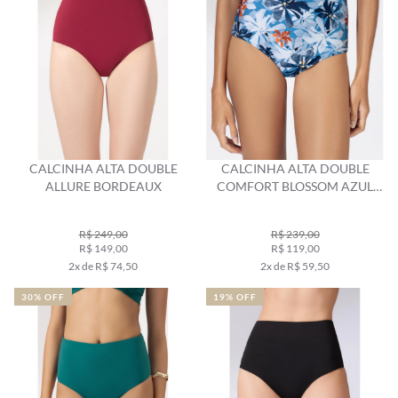
CALCINHA ALTA DOUBLE
CALCINHA ALTA DOUBLE
ALLURE BORDEAUX
COMFORT BLOSSOM AZUL
BIC
R$ 249,00
R$ 239,00
R$ 149,00
R$ 119,00
2x de R$ 74,50
2x de R$ 59,50
30% OFF
19% OFF