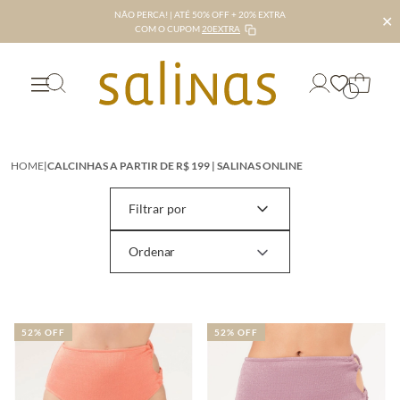
NÃO PERCA! | ATÉ 50% OFF + 20% EXTRA
✕
COM O CUPOM
20EXTRA
HOME
|
CALCINHAS A PARTIR DE R$ 199 | SALINAS ONLINE
Filtrar por
52% OFF
52% OFF