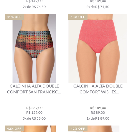
R$ 149,00
R$ 149,00
2x de R$ 74,50
2x de R$ 74,50
41% OFF
53% OFF
CALCINHA ALTA DOUBLE
CALCINHA ALTA DOUBLE
COMFORT SAN FRANCISCO
COMFORT WISHES
AREIA
VERMELHO
R$ 269,00
R$ 189,00
R$ 159,00
R$ 89,00
3x de R$ 53,00
1x de R$ 89,00
42% OFF
42% OFF