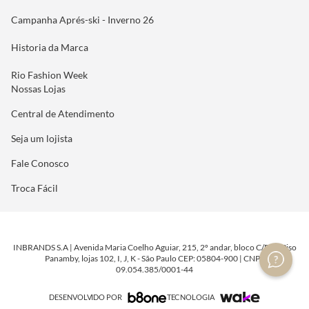
Campanha Aprés-ski - Inverno 26
Historia da Marca
Rio Fashion Week
Nossas Lojas
Central de Atendimento
Seja um lojista
Fale Conosco
Troca Fácil
INBRANDS S.A | Avenida Maria Coelho Aguiar, 215, 2º andar, bloco C/E/G, Piso
Panamby, lojas 102, I, J, K - São Paulo CEP: 05804-900 | CNPJ:
09.054.385/0001-44
DESENVOLVIDO POR
TECNOLOGIA