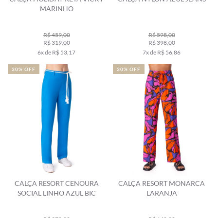
MARINHO
R$ 459,00
R$ 598,00
R$ 319,00
R$ 398,00
6x de R$ 53,17
7x de R$ 56,86
30% OFF
30% OFF
CALÇA RESORT CENOURA
CALÇA RESORT MONARCA
SOCIAL LINHO AZUL BIC
LARANJA