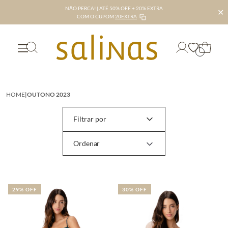
NÃO PERCA! | ATÉ 50% OFF + 20% EXTRA
✕
COM O CUPOM
20EXTRA
HOME
|
OUTONO 2023
Filtrar por
29% OFF
30% OFF