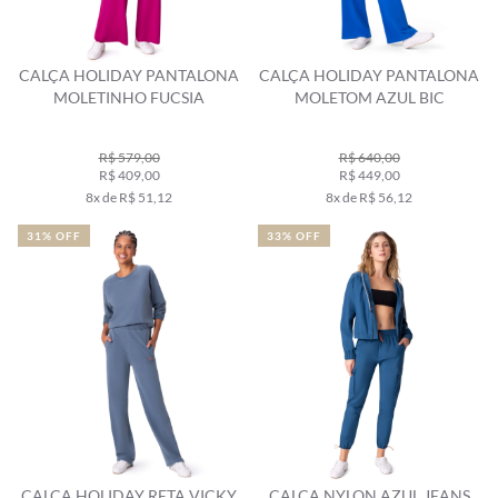
CALÇA HOLIDAY PANTALONA
CALÇA HOLIDAY PANTALONA
MOLETINHO FUCSIA
MOLETOM AZUL BIC
R$ 579,00
R$ 640,00
R$ 409,00
R$ 449,00
8x de R$ 51,12
8x de R$ 56,12
31% OFF
33% OFF
CALÇA HOLIDAY RETA VICKY
CALÇA NYLON AZUL JEANS