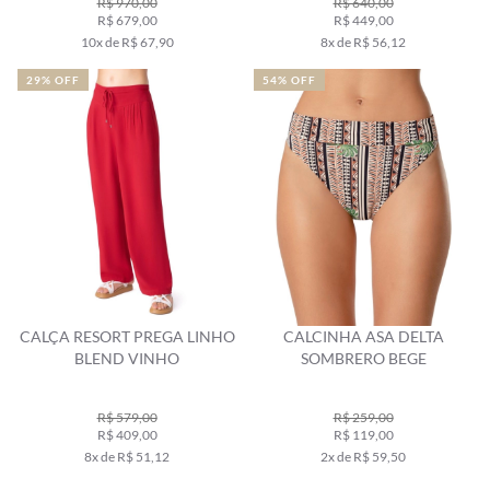
R$ 970,00
R$ 640,00
R$ 679,00
R$ 449,00
10x de R$ 67,90
8x de R$ 56,12
29% OFF
54% OFF
CALÇA RESORT PREGA LINHO
CALCINHA ASA DELTA
BLEND VINHO
SOMBRERO BEGE
R$ 579,00
R$ 259,00
R$ 409,00
R$ 119,00
8x de R$ 51,12
2x de R$ 59,50