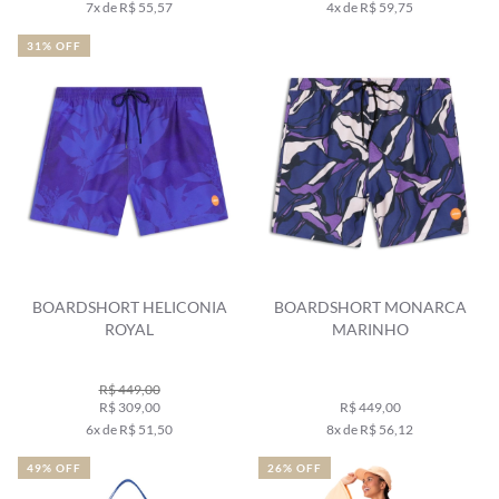
7x de R$ 55,57
4x de R$ 59,75
31% OFF
BOARDSHORT HELICONIA
BOARDSHORT MONARCA
ROYAL
MARINHO
R$ 449,00
R$ 309,00
R$ 449,00
6x de R$ 51,50
8x de R$ 56,12
49% OFF
26% OFF