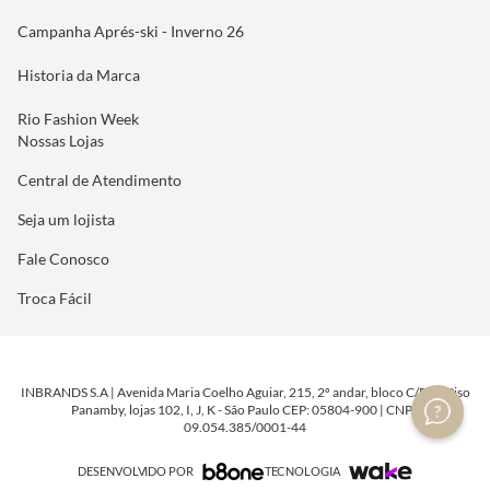
Campanha Aprés-ski - Inverno 26
Historia da Marca
Rio Fashion Week
Nossas Lojas
Central de Atendimento
Seja um lojista
Fale Conosco
Troca Fácil
INBRANDS S.A | Avenida Maria Coelho Aguiar, 215, 2º andar, bloco C/E/G, Piso
Panamby, lojas 102, I, J, K - São Paulo CEP: 05804-900 | CNPJ:
09.054.385/0001-44
DESENVOLVIDO POR
TECNOLOGIA