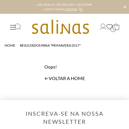
NÃO PERCA! | ATÉ 50% OFF + 20% EXTRA
✕
COM O CUPOM
20EXTRA
HOME
RESULTADOS PARA "PRIMAVERA 2017"
Oops!
←
VOLTAR A HOME
INSCREVA-SE NA NOSSA
NEWSLETTER