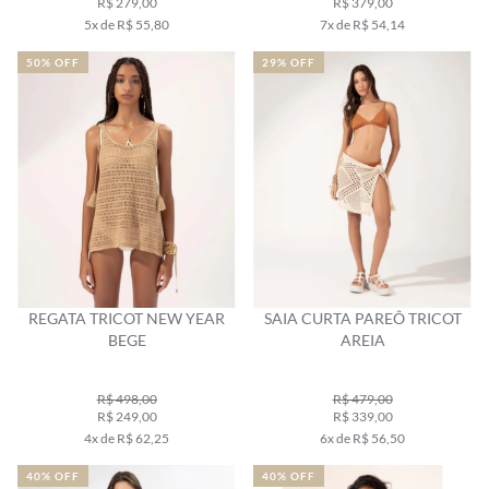
R$ 279,00
R$ 379,00
5x de R$ 55,80
7x de R$ 54,14
50% OFF
29% OFF
REGATA TRICOT NEW YEAR
SAIA CURTA PAREÔ TRICOT
BEGE
AREIA
R$ 498,00
R$ 479,00
R$ 249,00
R$ 339,00
4x de R$ 62,25
6x de R$ 56,50
40% OFF
40% OFF