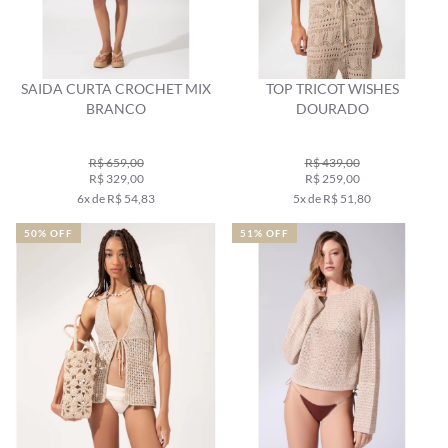
SAIDA CURTA CROCHET MIX
TOP TRICOT WISHES
BRANCO
DOURADO
R$ 659,00
R$ 439,00
R$ 329,00
R$ 259,00
6x de R$ 54,83
5x de R$ 51,80
50% OFF
51% OFF