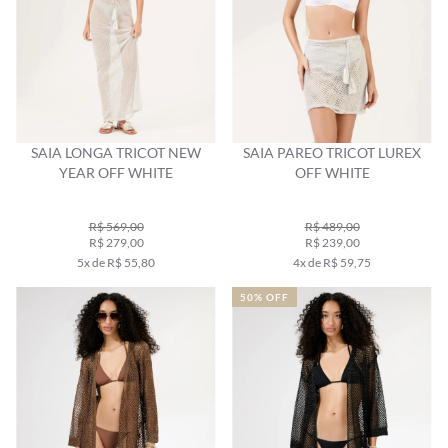
SAIA LONGA TRICOT NEW
SAIA PAREO TRICOT LUREX
YEAR OFF WHITE
OFF WHITE
R$ 569,00
R$ 489,00
R$ 279,00
R$ 239,00
5x de R$ 55,80
4x de R$ 59,75
50% OFF