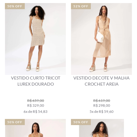
50% OFF
52% OFF
VESTIDO CURTO TRICOT
VESTIDO DECOTE V MALHA
LUREX DOURADO
CROCHET AREIA
R$ 659,00
R$ 619,00
R$ 329,00
R$ 298,00
6x de R$ 54,83
5x de R$ 59,60
50% OFF
50% OFF