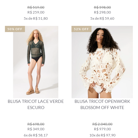
R$ 519,00
R$ 598,00
R$ 259,00
R$ 298,00
5x de R$ 51,80
5x de R$ 59,60
50% OFF
52% OFF
BLUSA TRICOT LACE VERDE
BLUSA TRICOT OPENWORK
ESCURO
BLOSSOM OFF WHITE
R$ 698,00
R$ 2.040,00
R$ 349,00
R$ 979,00
6x de R$ 58,17
10x de R$ 97,90