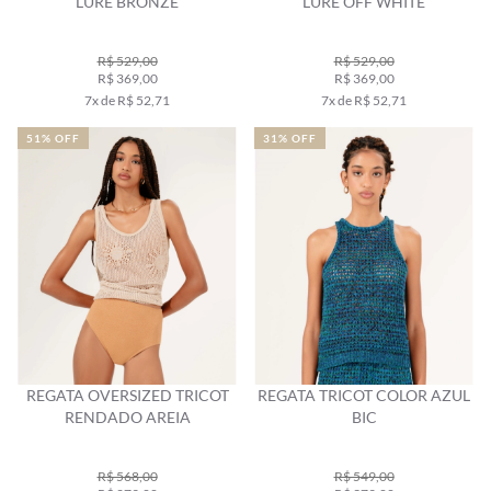
LURE BRONZE
LURE OFF WHITE
R$ 529,00
R$ 529,00
R$ 369,00
R$ 369,00
7x de R$ 52,71
7x de R$ 52,71
51% OFF
31% OFF
REGATA OVERSIZED TRICOT
REGATA TRICOT COLOR AZUL
RENDADO AREIA
BIC
R$ 568,00
R$ 549,00