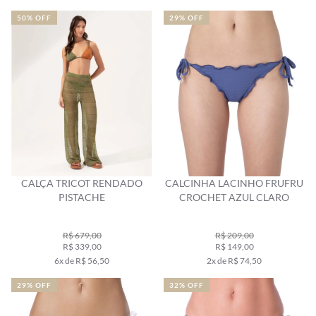
50% OFF
29% OFF
CALÇA TRICOT RENDADO
CALCINHA LACINHO FRUFRU
PISTACHE
CROCHET AZUL CLARO
R$ 679,00
R$ 209,00
R$ 339,00
R$ 149,00
6x de R$ 56,50
2x de R$ 74,50
29% OFF
32% OFF