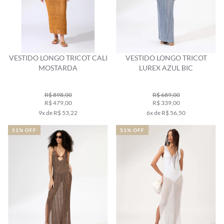
VESTIDO LONGO TRICOT CALI
VESTIDO LONGO TRICOT
MOSTARDA
LUREX AZUL BIC
R$ 898,00
R$ 689,00
R$ 479,00
R$ 339,00
9x de R$ 53,22
6x de R$ 56,50
51% OFF
51% OFF