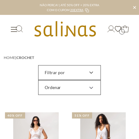
NÃO PERCA! | ATÉ 50% OFF + 20% EXTRA
✕
COM O CUPOM
20EXTRA
HOME
|
CROCHET
Filtrar por
40% OFF
51% OFF