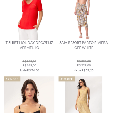
T-SHIRT HOLIDAY DECOT LIZ
SAIA RESORT PAREÔ RIVIERA
VERMELHO
OFF WHITE
R$ 259,00
R$ 329,00
R$ 149,00
R$ 229,00
2x de R$ 74,50
4x de R$ 57,25
52% OFF
41% OFF