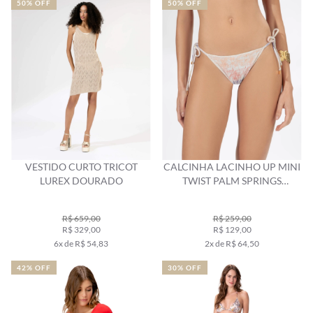
50% OFF
50% OFF
VESTIDO CURTO TRICOT
CALCINHA LACINHO UP MINI
LUREX DOURADO
TWIST PALM SPRINGS
NATURAL
R$ 659,00
R$ 259,00
R$ 329,00
R$ 129,00
6x de R$ 54,83
2x de R$ 64,50
42% OFF
30% OFF