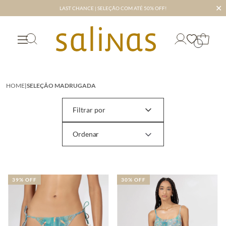
✕
LAST CHANCE | SELEÇÃO COM ATÉ 50% OFF!
HOME
|
SELEÇÃO MADRUGADA
Filtrar por
39% OFF
30% OFF