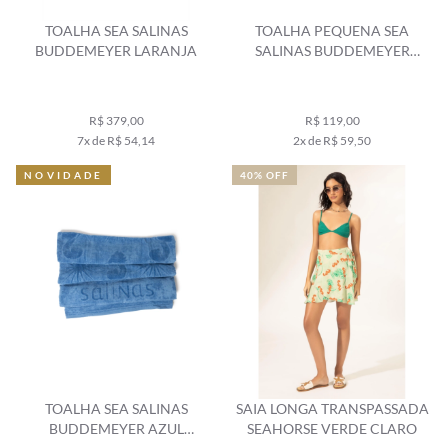
TOALHA SEA SALINAS
TOALHA PEQUENA SEA
BUDDEMEYER LARANJA
SALINAS BUDDEMEYER
BRANCO
R$ 379,00
R$ 119,00
7x de R$ 54,14
2x de R$ 59,50
NOVIDADE
40% OFF
TOALHA SEA SALINAS
SAIA LONGA TRANSPASSADA
BUDDEMEYER AZUL
SEAHORSE VERDE CLARO