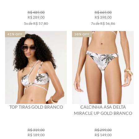
R$ 489,00
R$ 669,00
R$ 289,00
R$ 398,00
5x de R$ 57,80
7x de R$ 56,86
41% OFF
50% OFF
TOP TIRAS GOLD BRANCO
CALCINHA ASA DELTA
MIRACLE UP GOLD BRANCO
R$ 319,00
R$ 299,00
R$ 189,00
R$ 149,00