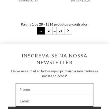
9x de R$ 55,33
10x de R$ 50,90
Página
1
de
28
-
1316
produtos encontrados.
1
2
...
28
INSCREVA-SE NA NOSSA
NEWSLETTER
Deixe seu e-mail ao lado e seja o primeiro a saber sobre as
nossas coleções!