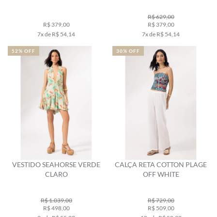
PERVANTE
R$ 629,00
R$ 379,00
R$ 379,00
7x de R$ 54,14
7x de R$ 54,14
52% OFF
30% OFF
VESTIDO SEAHORSE VERDE
CALÇA RETA COTTON PLAGE
CLARO
OFF WHITE
R$ 1.039,00
R$ 729,00
R$ 498,00
R$ 509,00