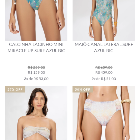
CALCINHA LACINHO MINI
MAIÔ CANAL LATERAL SURF
MIRACLE UP SURF AZUL BIC
AZUL BIC
R$ 259,00
R$ 659,00
R$ 159,00
R$ 459,00
3x de R$ 53,00
9x de R$ 51,00
57% OFF
50% OFF