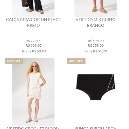
CALÇA RETA COTTON PLAGE
VESTIDO MIX CURTO
PRETO
BRANCO
R$ 729,00
R$ 598,00
R$ 509,00
R$ 359,00
10x de R$ 50,90
7x de R$ 51,29
40% OFF
40% OFF
VESTIDO CROCHET BLOOM
SUNGA SUPER LARGA