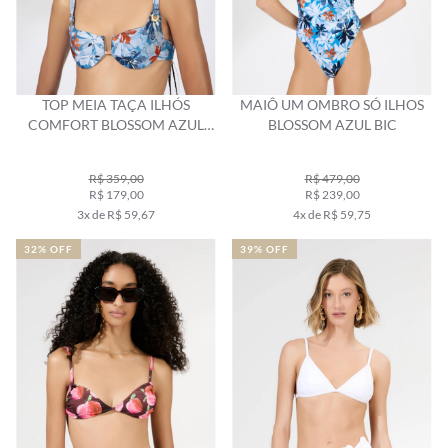
TOP MEIA TAÇA ILHÓS
MAIÔ UM OMBRO SÓ ILHOS
COMFORT BLOSSOM AZUL
BLOSSOM AZUL BIC
BIC
R$ 359,00
R$ 479,00
R$ 179,00
R$ 239,00
3x de R$ 59,67
4x de R$ 59,75
32% OFF
39% OFF