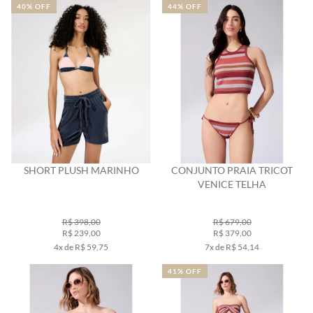
40% OFF
44% OFF
SHORT PLUSH MARINHO
CONJUNTO PRAIA TRICOT
VENICE TELHA
R$ 398,00
R$ 679,00
R$ 239,00
R$ 379,00
4x de R$ 59,75
7x de R$ 54,14
41% OFF