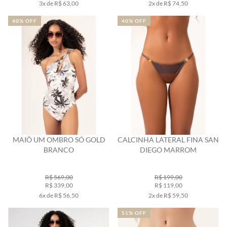
3x de R$ 63,00
2x de R$ 74,50
40% OFF
40% OFF
MAIÔ UM OMBRO SÓ GOLD
CALCINHA LATERAL FINA SAN
BRANCO
DIEGO MARROM
R$ 569,00
R$ 199,00
R$ 339,00
R$ 119,00
6x de R$ 56,50
2x de R$ 59,50
51% OFF