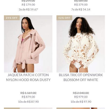
R$ 299,00
R$ 589,00
R$ 179,00
R$ 379,00
3x de R$ 59,67
7x de R$ 54,14
25% OFF
52% OFF
JAQUETA PATCH COTTON
BLUSA TRICOT OPENWORK
NYLON HOOD ROSA DUSTY
BLOSSOM OFF WHITE
R$ 1.169,00
R$ 2.040,00
R$ 879,00
R$ 979,00
10x de R$ 87,90
10x de R$ 97,90