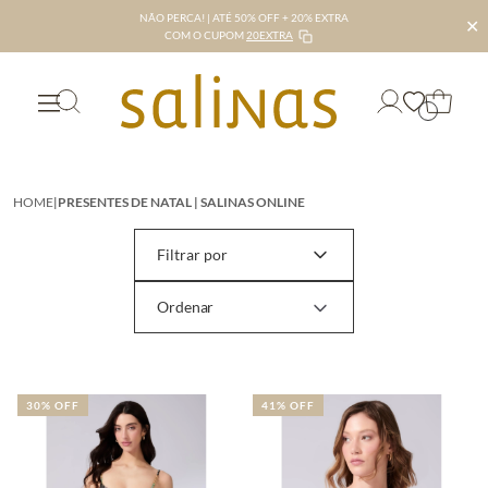
NÃO PERCA! | ATÉ 50% OFF + 20% EXTRA
✕
COM O CUPOM
20EXTRA
HOME
|
PRESENTES DE NATAL | SALINAS ONLINE
Filtrar por
30% OFF
41% OFF