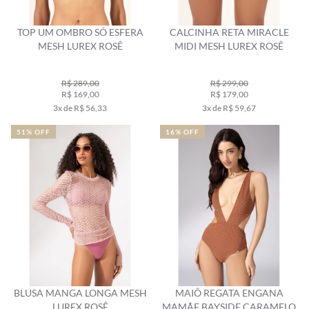
TOP UM OMBRO SÓ ESFERA
CALCINHA RETA MIRACLE
MESH LUREX ROSÊ
MIDI MESH LUREX ROSÊ
R$ 289,00
R$ 299,00
R$ 169,00
R$ 179,00
3x de R$ 56,33
3x de R$ 59,67
51% OFF
16% OFF
BLUSA MANGA LONGA MESH
MAIÔ REGATA ENGANA
LUREX ROSÊ
MAMÃE BAYSIDE CARAMELO