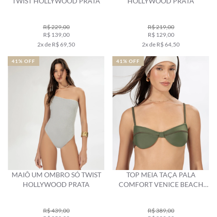
TWIST HOLLYWOOD PRATA
HOLLYWOOD PRATA
R$ 229,00
R$ 219,00
R$ 139,00
R$ 129,00
2x de R$ 69,50
2x de R$ 64,50
41% OFF
41% OFF
MAIÔ UM OMBRO SÓ TWIST
TOP MEIA TAÇA PALA
HOLLYWOOD PRATA
COMFORT VENICE BEACH
VERDE MILITAR
R$ 439,00
R$ 389,00