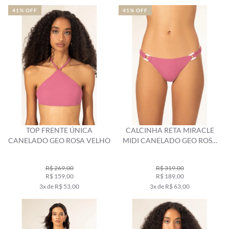
41% OFF
41% OFF
TOP FRENTE ÚNICA
CALCINHA RETA MIRACLE
CANELADO GEO ROSA VELHO
MIDI CANELADO GEO ROSA
VELHO
R$ 269,00
R$ 319,00
R$ 159,00
R$ 189,00
3x de R$ 53,00
3x de R$ 63,00