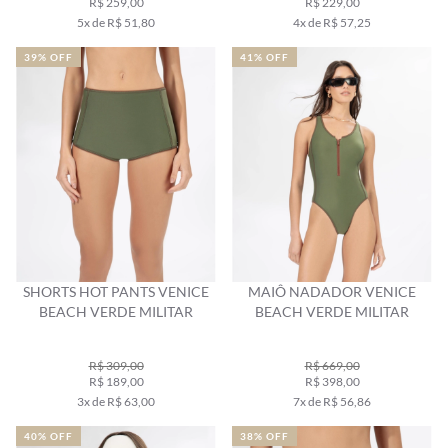
R$ 259,00
R$ 229,00
5x de R$ 51,80
4x de R$ 57,25
39% OFF
41% OFF
SHORTS HOT PANTS VENICE
MAIÔ NADADOR VENICE
BEACH VERDE MILITAR
BEACH VERDE MILITAR
R$ 309,00
R$ 669,00
R$ 189,00
R$ 398,00
3x de R$ 63,00
7x de R$ 56,86
40% OFF
38% OFF