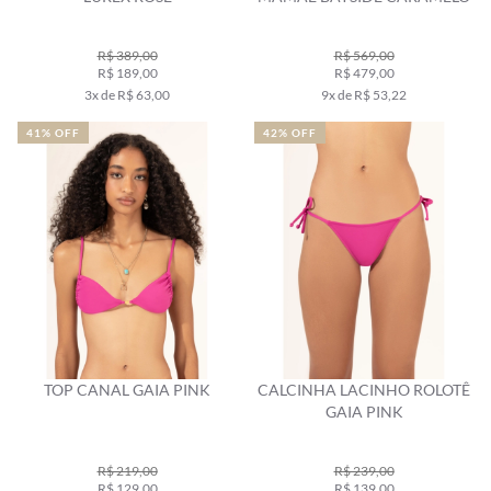
R$ 389,00
R$ 569,00
R$ 189,00
R$ 479,00
3x de R$ 63,00
9x de R$ 53,22
41% OFF
42% OFF
TOP CANAL GAIA PINK
CALCINHA LACINHO ROLOTÊ
GAIA PINK
R$ 219,00
R$ 239,00
R$ 129,00
R$ 139,00