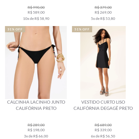
R$ 990,00
R$ 379,00
R$ 589,00
R$ 269,00
10x de R$ 58,90
5x de R$ 53,80
31% OFF
51% OFF
CALCINHA LACINHO JUNTO
VESTIDO CURTO LISO
CALIFÓRNIA PRETO
CALIFÓRNIA DEGAGÊ PRETO
R$ 289,00
R$ 689,00
R$ 198,00
R$ 339,00
3x de R$ 66,00
6x de R$ 56,50