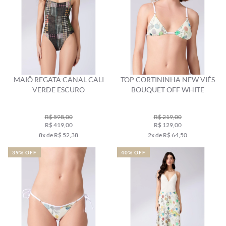
MAIÔ REGATA CANAL CALI
TOP CORTININHA NEW VIÉS
VERDE ESCURO
BOUQUET OFF WHITE
R$ 598,00
R$ 219,00
R$ 419,00
R$ 129,00
8x de R$ 52,38
2x de R$ 64,50
39% OFF
40% OFF