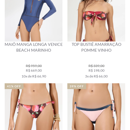
MAIÔ MANGA LONGA VENICE
TOP BUSTIÊ AMARRAÇÃO
BEACH MARINHO
POMME VINHO
R$ 959,00
R$ 339,00
R$ 669,00
R$ 198,00
10x de R$ 66,90
3x de R$ 66,00
41% OFF
39% OFF