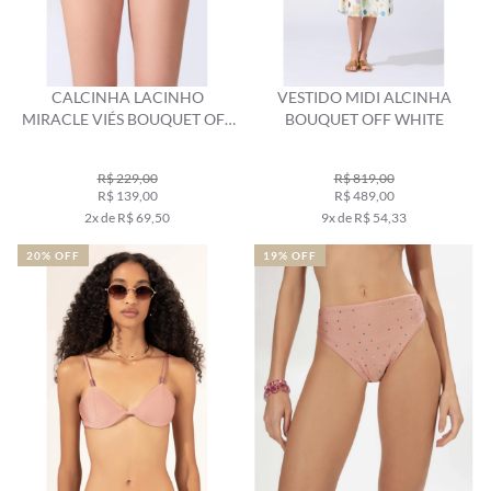
CALCINHA LACINHO
VESTIDO MIDI ALCINHA
MIRACLE VIÉS BOUQUET OFF
BOUQUET OFF WHITE
WHITE
R$ 229,00
R$ 819,00
R$ 139,00
R$ 489,00
2x de R$ 69,50
9x de R$ 54,33
20% OFF
19% OFF