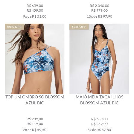
R$ 659,00
R$ 2.040,00
R$ 459,00
R$ 979,00
9x de R$ 51,00
10x de R$ 97,90
50% OFF
51% OFF
TOP UM OMBRO SÓ BLOSSOM
MAIÔ MEIA TAÇA ILHÓS
AZUL BIC
BLOSSOM AZUL BIC
R$ 239,00
R$ 589,00
R$ 119,00
R$ 289,00
2x de R$ 59,50
5x de R$ 57,80