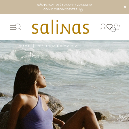
NÃO PERCA! | ATÉ 50% OFF + 20% EXTRA
✕
COM O CUPOM
20EXTRA
HOME
|
HISTÓRIA DA MARCA