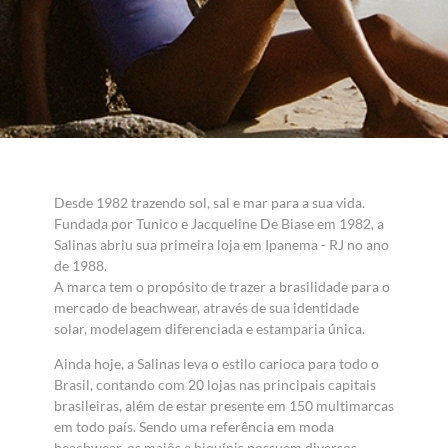
Desde 1982 trazendo sol, sal e mar para a sua vida.
Fundada por Tunico e Jacqueline De Biase em 1982, a
Salinas abriu sua primeira loja em Ipanema - RJ no ano
de 1988.
A marca tem o propósito de trazer a brasilidade para o
mercado de beachwear, através de sua identidade
solar, modelagem diferenciada e estamparia única.
Ainda hoje, a Salinas leva o estilo carioca para todo o
Brasil, contando com 20 lojas nas principais capitais
brasileiras, além de estar presente em 150 multimarcas
em todo país. Sendo uma referência em moda
beachwear, os maiôs e biquínis possuem diversos