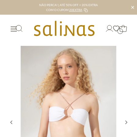
NÃO PERCA! | ATÉ 50% OFF + 20% EXTRA
✕
COM O CUPOM
20EXTRA