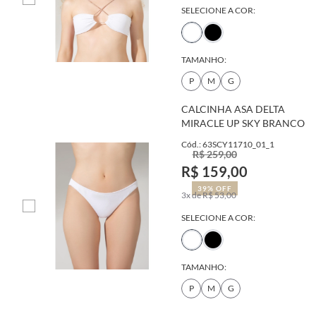
SELECIONE A COR:
TAMANHO:
P
M
G
CALCINHA ASA DELTA
MIRACLE UP SKY BRANCO
Cód.: 63SCY11710_01_1
R$ 259,00
R$ 159,00
39% OFF
3x de R$ 53,00
SELECIONE A COR:
TAMANHO:
P
M
G