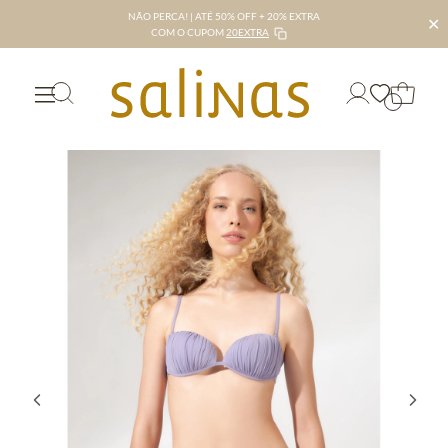
NÃO PERCA! | ATÉ 50% OFF + 20% EXTRA
✕
COM O CUPOM
20EXTRA