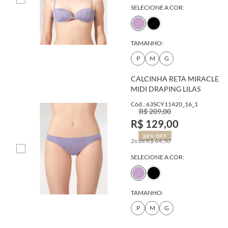
SELECIONE A COR:
TAMANHO:
P
M
G
CALCINHA RETA MIRACLE
MIDI DRAPING LILAS
Cód.: 63SCY11420_16_1
R$ 209,00
R$ 129,00
38% OFF
2x de R$ 64,50
SELECIONE A COR:
TAMANHO:
P
M
G