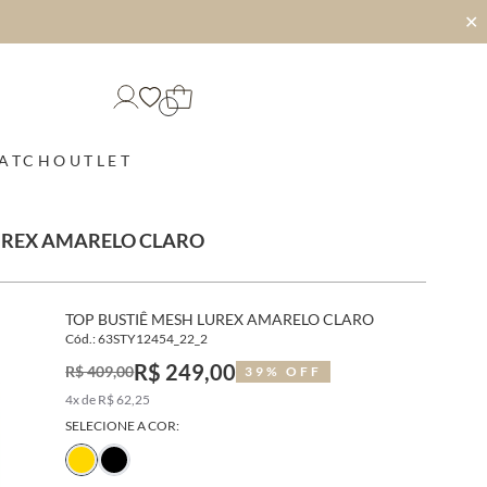
✕
MATCH
OUTLET
LUREX AMARELO CLARO
TOP BUSTIÊ MESH LUREX AMARELO CLARO
Cód.: 63STY12454_22_2
R$ 249,00
R$ 409,00
39% OFF
4x de R$ 62,25
SELECIONE A COR: