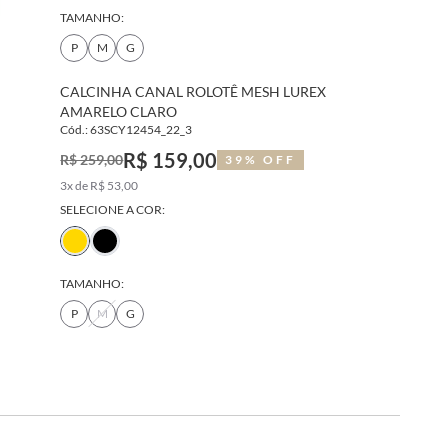
TAMANHO:
P
M
G
CALCINHA CANAL ROLOTÊ MESH LUREX
AMARELO CLARO
Cód.: 63SCY12454_22_3
R$ 159,00
R$ 259,00
39% OFF
3x de R$ 53,00
SELECIONE A COR:
TAMANHO:
P
M
G