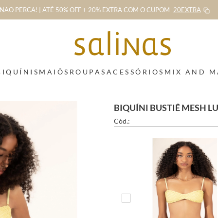
NÃO PERCA! | ATÉ 50% OFF + 20% EXTRA
COM O CUPOM
20EXTRA
BIQUÍNIS
MAIÔS
ROUPAS
ACESSÓRIOS
MIX AND 
BIQUÍNI BUSTIÊ MESH 
Cód.: