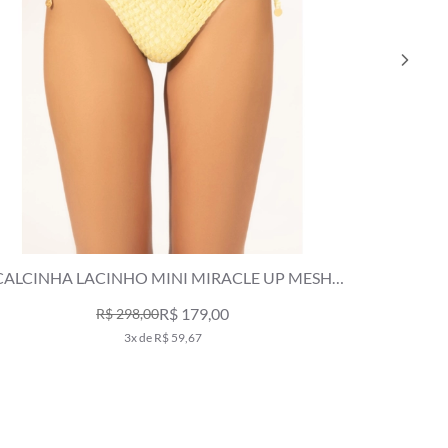
CALCINHA LACINHO MINI MIRACLE UP MESH
CALCIN
LUREX AMARELO CLARO
R$ 179,00
R$ 298,00
3x de R$ 59,67