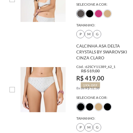
SELECIONE A COR:
TAMANHO:
P
M
G
CALCINHA ASA DELTA
CRYSTALS BY SWAROVSKI
CINZA CLARO
Cód.: 62SCY11389_62_1
R$ 519,00
R$ 419,00
19% OFF
8x de R$ 52,38
SELECIONE A COR:
TAMANHO:
P
M
G