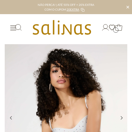
NÃO PERCA! | ATÉ 50% OFF + 20% EXTRA
✕
COM O CUPOM
20EXTRA