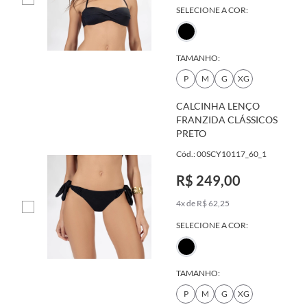
SELECIONE A COR:
TAMANHO:
P
M
G
XG
CALCINHA LENÇO
FRANZIDA CLÁSSICOS
PRETO
Cód.: 00SCY10117_60_1
R$ 249,00
4x de R$ 62,25
SELECIONE A COR:
TAMANHO:
P
M
G
XG