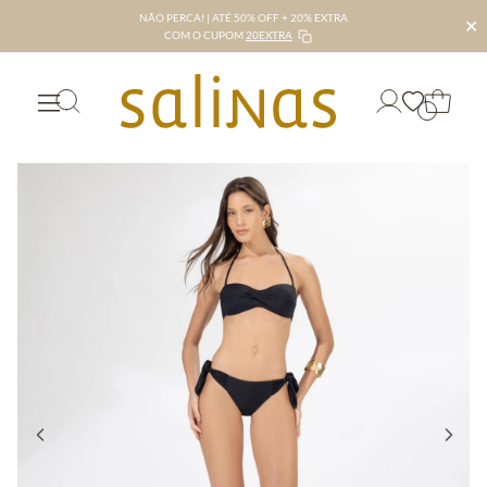
NÃO PERCA! | ATÉ 50% OFF + 20% EXTRA
✕
COM O CUPOM
20EXTRA