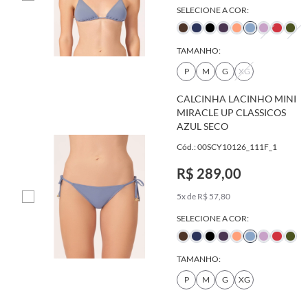
SELECIONE A COR:
TAMANHO:
P
M
G
XG
CALCINHA LACINHO MINI
MIRACLE UP CLASSICOS
AZUL SECO
Cód.: 00SCY10126_111F_1
R$ 289,00
5x de R$ 57,80
SELECIONE A COR:
TAMANHO:
P
M
G
XG