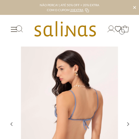
NÃO PERCA! | ATÉ 50% OFF + 20% EXTRA
✕
COM O CUPOM
20EXTRA