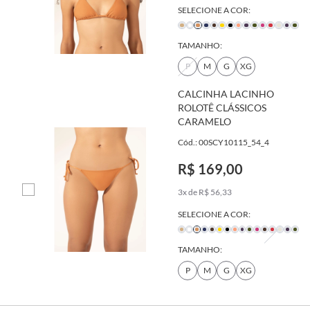
SELECIONE A COR:
TAMANHO:
P
M
G
XG
CALCINHA LACINHO
ROLOTÊ CLÁSSICOS
CARAMELO
Cód.: 00SCY10115_54_4
R$ 169,00
3x de R$ 56,33
SELECIONE A COR:
TAMANHO:
P
M
G
XG