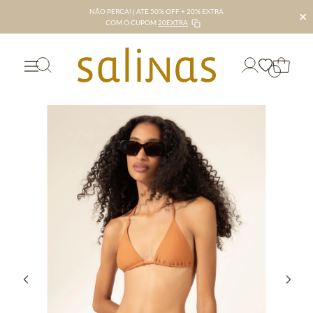
NÃO PERCA! | ATÉ 50% OFF + 20% EXTRA
✕
COM O CUPOM
20EXTRA