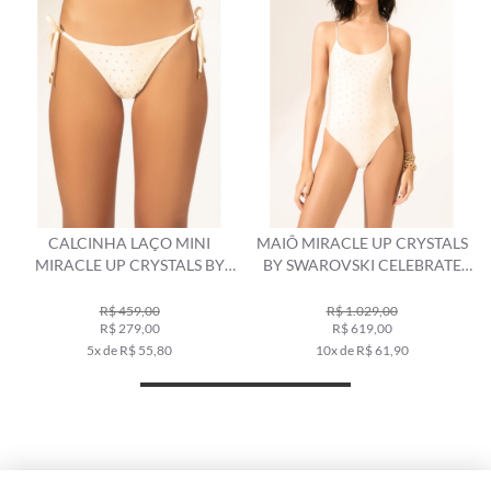
CALCINHA LAÇO MINI
MAIÔ MIRACLE UP CRYSTALS
MIRACLE UP CRYSTALS BY
BY SWAROVSKI CELEBRATE
SWAROVSKI CELEBRATE OFF
OFF WHITE
WHITE
R$ 459,00
R$ 1.029,00
R$ 279,00
R$ 619,00
5x de R$ 55,80
10x de R$ 61,90