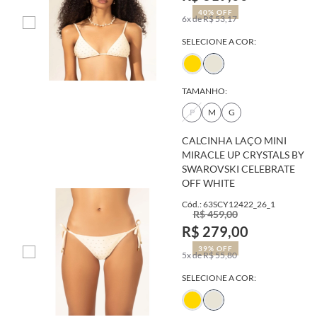
40% OFF
6x de R$ 53,17
SELECIONE A COR:
TAMANHO:
P
M
G
CALCINHA LAÇO MINI
MIRACLE UP CRYSTALS BY
SWAROVSKI CELEBRATE
OFF WHITE
Cód.: 63SCY12422_26_1
R$ 459,00
R$ 279,00
39% OFF
5x de R$ 55,80
SELECIONE A COR: