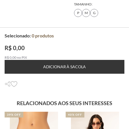
TAMANHO:
P
M
G
Selecionado:
0
produtos
R$ 0,00
R$ 0,00 no PIX
ADICIONAR À SACOLA
RELACIONADOS AOS SEUS INTERESSES
39% OFF
40% OFF