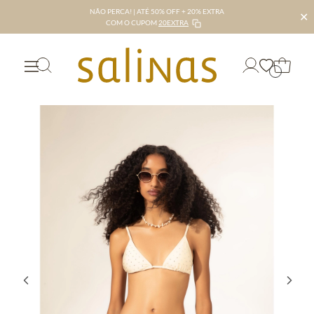
NÃO PERCA! | ATÉ 50% OFF + 20% EXTRA
✕
COM O CUPOM
20EXTRA