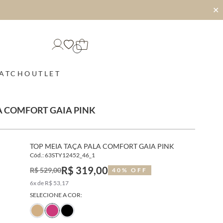
✕
MATCH
OUTLET
A COMFORT GAIA PINK
TOP MEIA TAÇA PALA COMFORT GAIA PINK
Cód.: 63STY12452_46_1
R$ 319,00
R$ 529,00
40% OFF
6x de R$ 53,17
SELECIONE A COR: