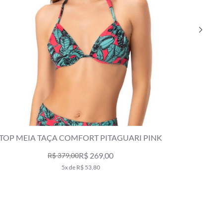
TOP MEIA TAÇA COMFORT PITAGUARI PINK
TOP 
R$ 269,00
R$ 379,00
5x de R$ 53,80