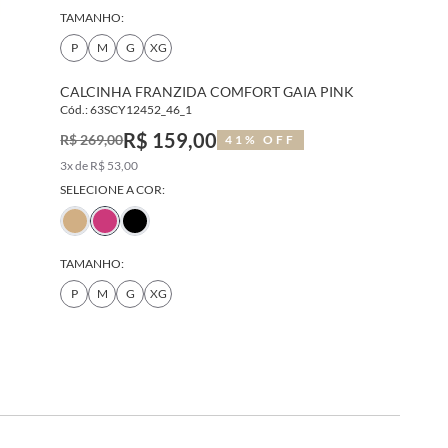
TAMANHO:
P
M
G
XG
CALCINHA FRANZIDA COMFORT GAIA PINK
Cód.: 63SCY12452_46_1
R$ 159,00
R$ 269,00
41% OFF
3x de R$ 53,00
SELECIONE A COR:
TAMANHO:
P
M
G
XG