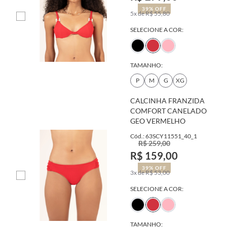
39% OFF
5x de R$ 55,80
SELECIONE A COR:
TAMANHO:
P
M
G
XG
CALCINHA FRANZIDA
COMFORT CANELADO
GEO VERMELHO
Cód.: 63SCY11551_40_1
R$ 259,00
R$ 159,00
39% OFF
3x de R$ 53,00
SELECIONE A COR:
TAMANHO: