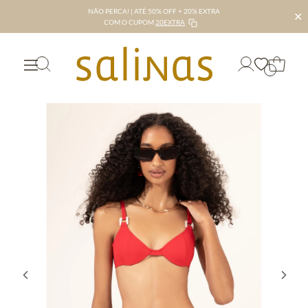
NÃO PERCA! | ATÉ 50% OFF + 20% EXTRA
✕
COM O CUPOM
20EXTRA