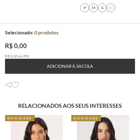
P
M
G
XG
Selecionado:
0
produtos
R$ 0,00
R$ 0,00 no PIX
ADICIONAR À SACOLA
RELACIONADOS AOS SEUS INTERESSES
NOVIDADE
NOVIDADE