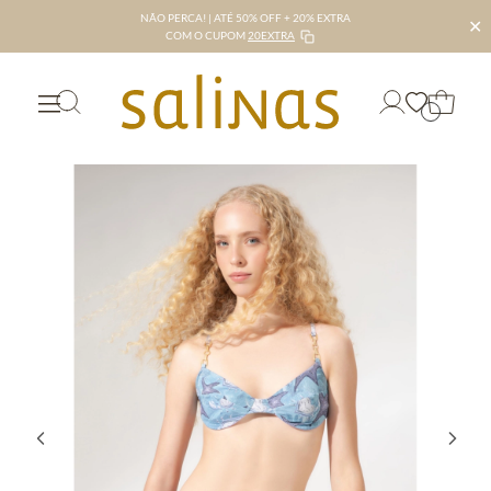
NÃO PERCA! | ATÉ 50% OFF + 20% EXTRA
✕
COM O CUPOM
20EXTRA