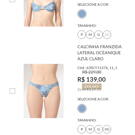
SELECIONE A COR:
TAMANHO:
P
M
G
XG
CALCINHA FRANZIDA
LATERAL OCÉANIQUE
AZUL CLARO
Cód.: 63SCY11276_11_1
R$ 229,00
R$ 139,00
39% OFF
2x de R$ 69,50
SELECIONE A COR:
TAMANHO:
P
M
G
XG