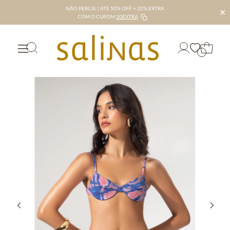
NÃO PERCA! | ATÉ 50% OFF + 20% EXTRA
✕
COM O CUPOM
20EXTRA