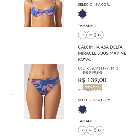
SELECIONE A COR:
TAMANHO:
P
M
G
CALCINHA ASA DELTA
MIRACLE SOUS-MARINE
ROYAL
Cód.: 63SCY11177_14_1
R$ 229,00
R$ 139,00
39% OFF
2x de R$ 69,50
SELECIONE A COR:
TAMANHO:
P
M
G