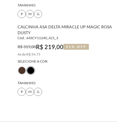
TAMANHO:
P
M
G
CALCINHA ASA DELTA MIRACLE UP MAGIC ROSA
DUSTY
Cód.: 64SCY11240_421_3
R$ 219,00
R$ 319,00
31% OFF
4x de R$ 54,75
SELECIONE A COR:
TAMANHO:
P
M
G