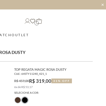
✕
MATCH
OUTLET
 ROSA DUSTY
TOP REGATA MAGIC ROSA DUSTY
Cód.: 64STY11240_421_1
R$ 319,00
R$ 459,00
31% OFF
6x de R$ 53,17
SELECIONE A COR: