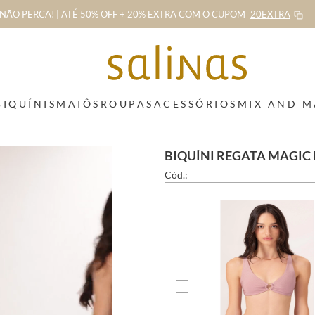
NÃO PERCA! | ATÉ 50% OFF + 20% EXTRA
COM O CUPOM
20EXTRA
BIQUÍNIS
MAIÔS
ROUPAS
ACESSÓRIOS
MIX AND 
BIQUÍNI REGATA MAGIC
Cód.: