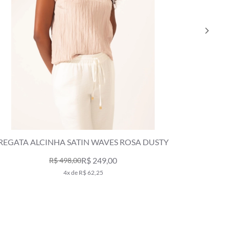
REGATA ALCINHA SATIN WAVES ROSA DUSTY
TOP MEI
R$ 249,00
R$ 498,00
4x de R$ 62,25