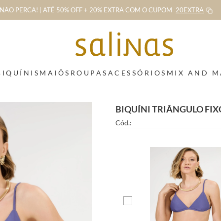
NÃO PERCA! | ATÉ 50% OFF + 20% EXTRA
COM O CUPOM
20EXTRA
BIQUÍNIS
MAIÔS
ROUPAS
ACESSÓRIOS
MIX AND 
BIQUÍNI TRIÂNGULO FI
Cód.: