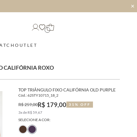
✕
MATCH
OUTLET
XO CALIFÓRNIA ROXO
TOP TRIÂNGULO FIXO CALIFÓRNIA OLD PURPLE
Cód.: 62STY10715_18_2
R$ 179,00
R$ 259,00
31% OFF
3x de R$ 59,67
SELECIONE A COR: