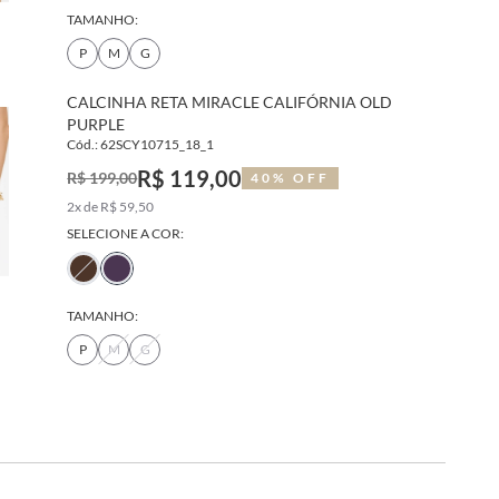
TAMANHO:
P
M
G
CALCINHA RETA MIRACLE CALIFÓRNIA OLD
PURPLE
Cód.: 62SCY10715_18_1
R$ 119,00
R$ 199,00
40% OFF
2x de R$ 59,50
SELECIONE A COR:
TAMANHO:
P
M
G