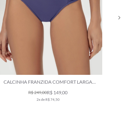
CALCINHA FRANZIDA COMFORT LARGA
CALCINH
CALIFÓRNIA OLD PURPLE
R$ 149,00
R$ 249,00
2x de R$ 74,50