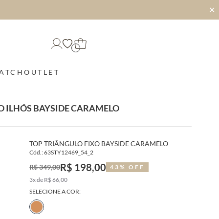
✕
MATCH
OUTLET
O ILHÓS BAYSIDE CARAMELO
TOP TRIÂNGULO FIXO BAYSIDE CARAMELO
Cód.: 63STY12469_54_2
R$ 198,00
R$ 349,00
43% OFF
3x de R$ 66,00
SELECIONE A COR: