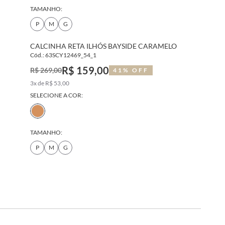
TAMANHO:
P
M
G
CALCINHA RETA ILHÓS BAYSIDE CARAMELO
Cód.: 63SCY12469_54_1
R$ 159,00
R$ 269,00
41% OFF
3x de R$ 53,00
SELECIONE A COR:
TAMANHO:
P
M
G