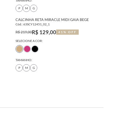
TAMANHO:
P
M
G
CALCINHA RETA MIRACLE MIDI GAIA BEGE
Cód.: 63SCY12451_02_1
R$ 129,00
R$ 219,00
41% OFF
SELECIONE A COR:
TAMANHO:
P
M
G