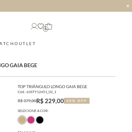
✕
0
MATCH
OUTLET
NGO GAIA BEGE
TOP TRIÂNGULO LONGO GAIA BEGE
Cód.: 63STY12451_02_1
R$ 229,00
R$ 379,00
40% OFF
SELECIONE A COR: