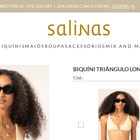
NÃO PERCA! | ATÉ 50% OFF + 20% EXTRA
COM O CUPOM
20EXTRA
BIQUÍNIS
MAIÔS
ROUPAS
ACESSÓRIOS
MIX AND 
BIQUÍNI TRIÂNGULO LO
Cód.: