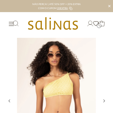
NÃO PERCA! | ATÉ 50% OFF + 20% EXTRA
✕
COM O CUPOM
20EXTRA