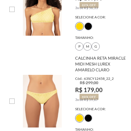
42% OFF
3x de R$ 56,33
SELECIONE A COR:
TAMANHO:
P
M
G
CALCINHA RETA MIRACLE
MIDI MESH LUREX
AMARELO CLARO
Cód.: 63SCY12458_22_2
R$ 299,00
R$ 179,00
40% OFF
3x de R$ 59,67
SELECIONE A COR:
TAMANHO: