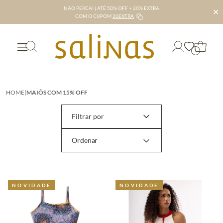
NÃO PERCA! | ATÉ 50% OFF + 20% EXTRA
✕
COM O CUPOM
20EXTRA
HOME
|
MAIÔS COM 15% OFF
Filtrar por
NOVIDADE
NOVIDADE