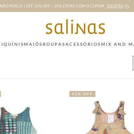
NÃO PERCA! | ATÉ 50% OFF + 20% EXTRA
COM O CUPOM
20EXTRA
BIQUÍNIS
MAIÔS
ROUPAS
ACESSÓRIOS
MIX AND 
31% OFF