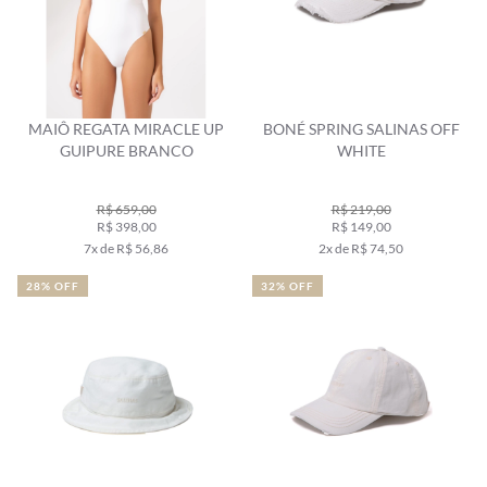
MAIÔ REGATA MIRACLE UP
BONÉ SPRING SALINAS OFF
GUIPURE BRANCO
WHITE
R$ 659,00
R$ 219,00
R$ 398,00
R$ 149,00
7x de R$ 56,86
2x de R$ 74,50
28% OFF
32% OFF