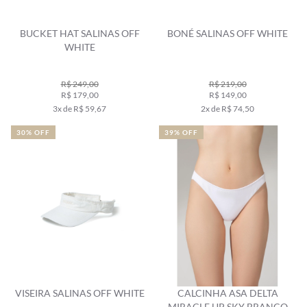
BUCKET HAT SALINAS OFF
BONÉ SALINAS OFF WHITE
WHITE
R$ 249,00
R$ 219,00
R$ 179,00
R$ 149,00
3x de R$ 59,67
2x de R$ 74,50
30% OFF
39% OFF
VISEIRA SALINAS OFF WHITE
CALCINHA ASA DELTA
MIRACLE UP SKY BRANCO