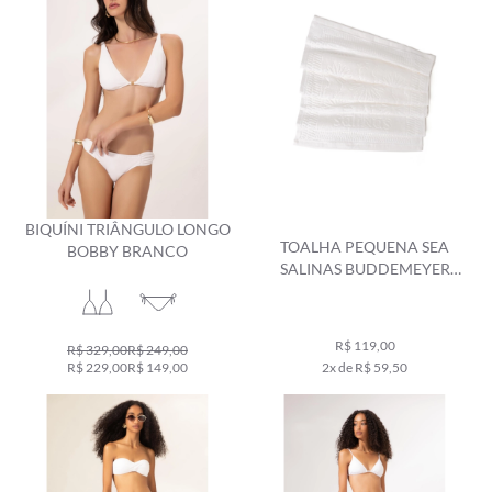
BIQUÍNI TRIÂNGULO LONGO
TOALHA PEQUENA SEA
BOBBY BRANCO
SALINAS BUDDEMEYER
BRANCO
R$ 119,00
R$ 329,00
R$ 249,00
R$ 229,00
R$ 149,00
2x de R$ 59,50