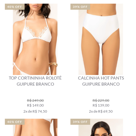
40% OFF
39% OFF
TOP CORTININHA ROLOTÊ
CALCINHA HOT PANTS
GUIPURE BRANCO
GUIPURE BRANCO
R$ 249,00
R$ 229,00
R$ 149,00
R$ 139,00
2x de R$ 74,50
2x de R$ 69,50
40% OFF
39% OFF