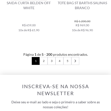
SAIDA CURTA BELDEN OFF
TOTE BAG ST BARTHS SALINAS
WHITE
BRANCO
R$ 1.200,00
R$ 659,00
R$ 969,00
10x de R$ 65,90
10x de R$ 96,90
Página
1
de
5
-
200
produtos encontrados.
1
2
3
4
5
INSCREVA-SE NA NOSSA
NEWSLETTER
Deixe seu e-mail ao lado e seja o primeiro a saber sobre as
nossas coleções!