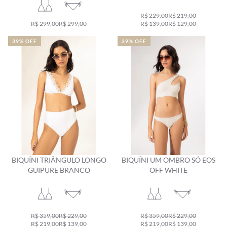
R$ 229,00
R$ 219,00
R$ 299,00
R$ 299,00
R$ 139,00
R$ 129,00
39% OFF
39% OFF
BIQUÍNI TRIÂNGULO LONGO
BIQUÍNI UM OMBRO SÓ EOS
GUIPURE BRANCO
OFF WHITE
R$ 359,00
R$ 229,00
R$ 359,00
R$ 229,00
R$ 219,00
R$ 139,00
R$ 219,00
R$ 139,00