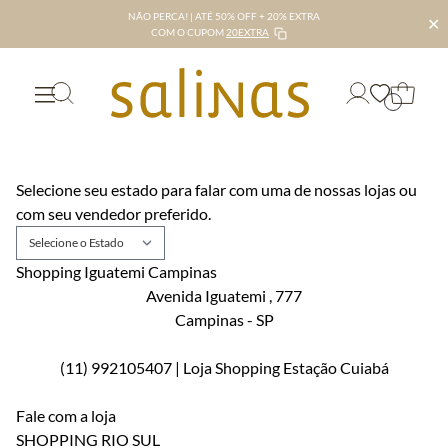
NÃO PERCA! | ATÉ 50% OFF + 20% EXTRA
✕
COM O CUPOM
20EXTRA
Selecione seu estado para falar com uma de nossas lojas ou
com seu vendedor preferido.
Shopping Iguatemi Campinas
Avenida Iguatemi
, 777
Campinas
-
SP
(11) 992105407 | Loja Shopping Estação Cuiabá
Fale com a loja
SHOPPING RIO SUL