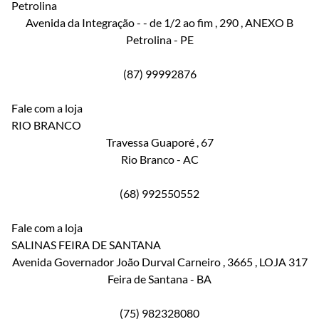
Petrolina
Avenida da Integração - - de 1/2 ao fim
, 290
, ANEXO B
Petrolina
-
PE
(87) 99992876
Fale com a loja
RIO BRANCO
Travessa Guaporé
, 67
Rio Branco
-
AC
(68) 992550552
Fale com a loja
SALINAS FEIRA DE SANTANA
Avenida Governador João Durval Carneiro
, 3665
, LOJA 317
Feira de Santana
-
BA
(75) 982328080