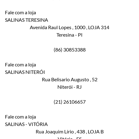
Fale com a loja
SALINAS TERESINA
Avenida Raul Lopes
, 1000
, LOJA 314
Teresina
-
PI
(86) 30853388
Fale com a loja
SALINAS NITERÓI
Rua Belisario Augusto
, 52
Niterói
-
RJ
(21) 26106657
Fale com a loja
SALINAS - VITÓRIA
Rua Joaquim Lírio
, 438
, LOJA B
Vitória
-
ES