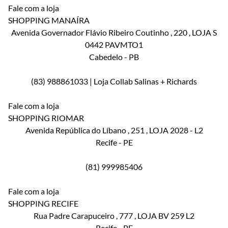
Fale com a loja
SHOPPING MANAÍRA
Avenida Governador Flávio Ribeiro Coutinho
, 220
, LOJA S
0442 PAVMTO1
Cabedelo
-
PB
(83) 988861033 | Loja Collab Salinas + Richards
Fale com a loja
SHOPPING RIOMAR
Avenida República do Líbano
, 251
, LOJA 2028 - L2
Recife
-
PE
(81) 999985406
Fale com a loja
SHOPPING RECIFE
Rua Padre Carapuceiro
, 777
, LOJA BV 259 L2
Recife
-
PE