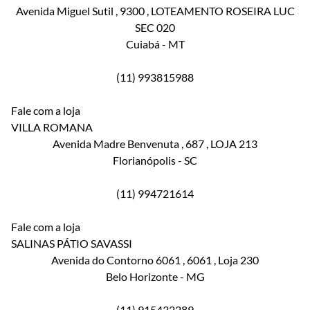
Avenida Miguel Sutil
, 9300
, LOTEAMENTO ROSEIRA LUC
SEC 020
Cuiabá
-
MT
(11) 993815988
Fale com a loja
VILLA ROMANA
Avenida Madre Benvenuta
, 687
, LOJA 213
Florianópolis
-
SC
(11) 994721614
Fale com a loja
SALINAS PÁTIO SAVASSI
Avenida do Contorno 6061
, 6061
, Loja 230
Belo Horizonte
-
MG
(11) 915432289