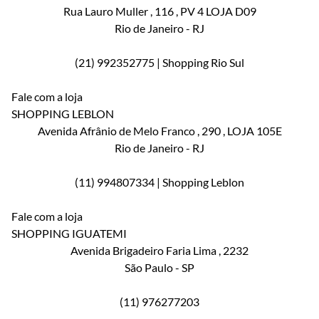
Rua Lauro Muller
, 116
, PV 4 LOJA D09
Rio de Janeiro
-
RJ
(21) 992352775 | Shopping Rio Sul
Fale com a loja
SHOPPING LEBLON
Avenida Afrânio de Melo Franco
, 290
, LOJA 105E
Rio de Janeiro
-
RJ
(11) 994807334 | Shopping Leblon
Fale com a loja
SHOPPING IGUATEMI
Avenida Brigadeiro Faria Lima
, 2232
São Paulo
-
SP
(11) 976277203