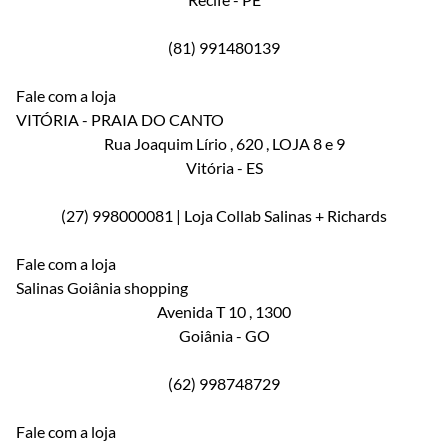
(81) 991480139
Fale com a loja
VITÓRIA - PRAIA DO CANTO
Rua Joaquim Lírio
, 620
, LOJA 8 e 9
Vitória
-
ES
(27) 998000081 | Loja Collab Salinas + Richards
Fale com a loja
Salinas Goiânia shopping
Avenida T 10
, 1300
Goiânia
-
GO
(62) 998748729
Fale com a loja