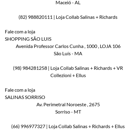
Maceió
-
AL
(82) 988820111 | Loja Collab Salinas + Richards
Fale com a loja
SHOPPING SÃO LUIS
Avenida Professor Carlos Cunha
, 1000
, LOJA 106
São Luís
-
MA
(98) 984281258 | Loja Collab Salinas + Richards + VR
Collezioni + Ellus
Fale com a loja
SALINAS SORRISO
Av. Perimetral Noroeste
, 2675
Sorriso
-
MT
(66) 996977327 | Loja Collab Salinas + Richards + Ellus