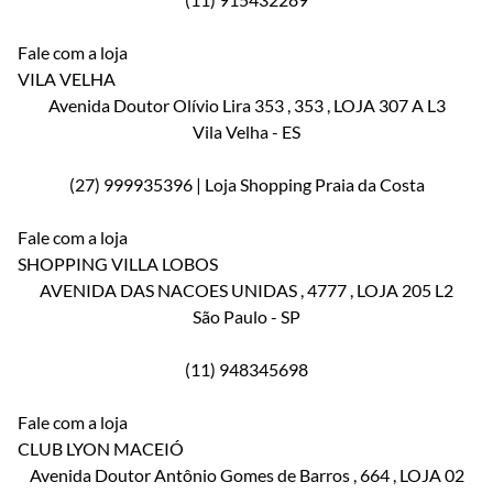
Fale com a loja
VILA VELHA
Avenida Doutor Olívio Lira 353
, 353
, LOJA 307 A L3
Vila Velha
-
ES
(27) 999935396 | Loja Shopping Praia da Costa
Fale com a loja
SHOPPING VILLA LOBOS
AVENIDA DAS NACOES UNIDAS
, 4777
, LOJA 205 L2
São Paulo
-
SP
(11) 948345698
Fale com a loja
CLUB LYON MACEIÓ
Avenida Doutor Antônio Gomes de Barros
, 664
, LOJA 02