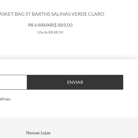
ASKET BAG ST BARTHS SALINAS VERDE CLARO
STRA
R$ 889,00
R$ 1.100,00
10x de R$ 88,90
ENVIAR
linas.
Nossas Lojas