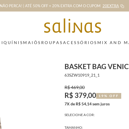
NÃO PERCA! | ATÉ 50% OFF + 20% EXTRA
COM O CUPOM
20EXTRA
BIQUÍNIS
MAIÔS
ROUPAS
ACESSÓRIOS
MIX AND 
BASKET BAG VENIC
63SZW10919_21_1
R$ 469,00
R$ 379,00
19% OFF
7X de R$ 54,14 sem juros
SELECIONE A COR:
TAMANHO: