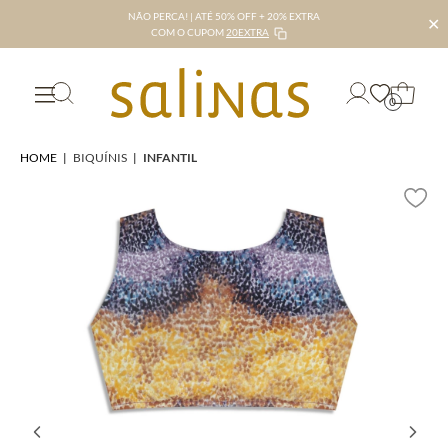
NÃO PERCA! | ATÉ 50% OFF + 20% EXTRA
✕
COM O CUPOM
20EXTRA
0
HOME
|
BIQUÍNIS
|
INFANTIL