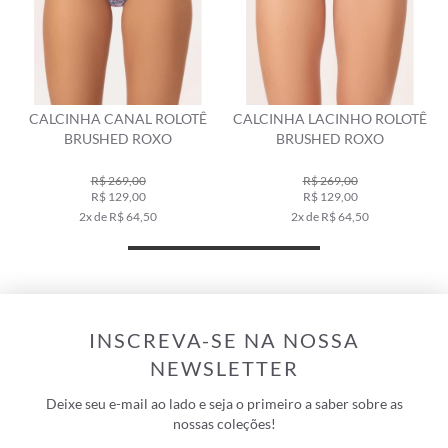
S
CALCINHA CANAL ROLOTÊ
CALCINHA LACINHO ROLOTÊ
BRUSHED ROXO
BRUSHED ROXO
R$ 269,00
R$ 269,00
R$ 129,00
R$ 129,00
2x de R$ 64,50
2x de R$ 64,50
INSCREVA-SE NA NOSSA
NEWSLETTER
Deixe seu e-mail ao lado e seja o primeiro a saber sobre as
nossas coleções!