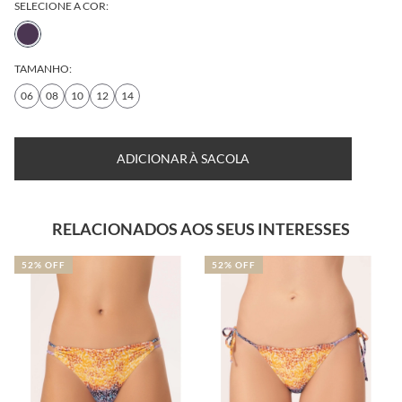
SELECIONE A COR:
TAMANHO:
06
08
10
12
14
ADICIONAR À SACOLA
RELACIONADOS AOS SEUS INTERESSES
52% OFF
52% OFF