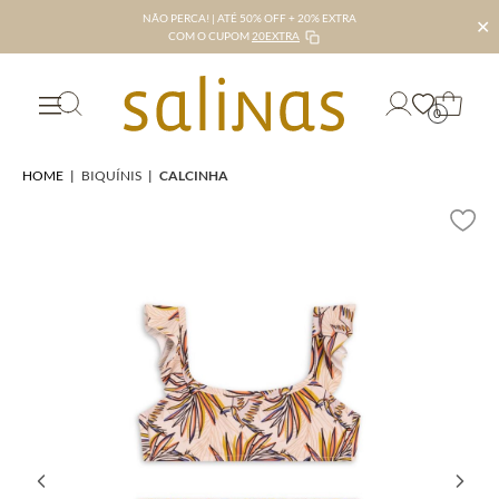
NÃO PERCA! | ATÉ 50% OFF + 20% EXTRA
✕
COM O CUPOM
20EXTRA
0
HOME
|
BIQUÍNIS
|
CALCINHA