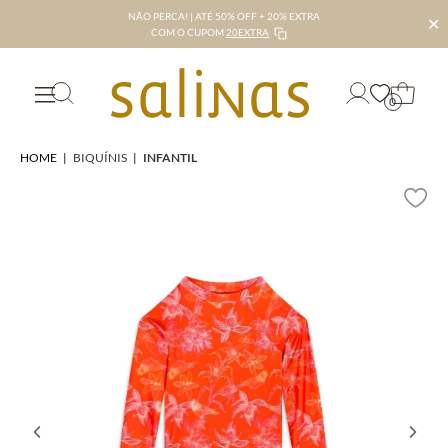
NÃO PERCA! | ATÉ 50% OFF + 20% EXTRA
✕
COM O CUPOM
20EXTRA
0
HOME
|
BIQUÍNIS
|
INFANTIL