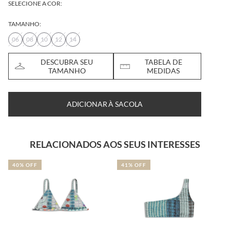
SELECIONE A COR:
TAMANHO:
06
08
10
12
14
DESCUBRA SEU
TABELA DE
TAMANHO
MEDIDAS
ADICIONAR À SACOLA
RELACIONADOS AOS SEUS INTERESSES
40% OFF
41% OFF