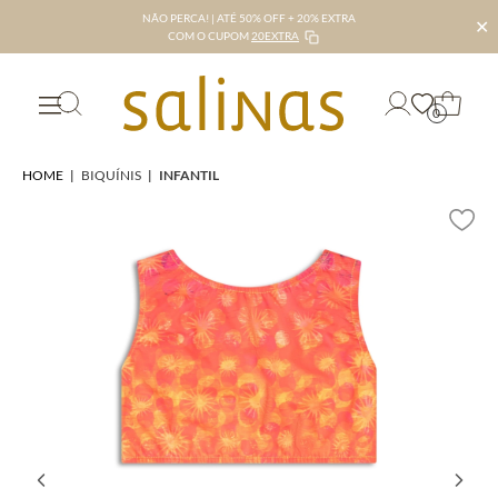
NÃO PERCA! | ATÉ 50% OFF + 20% EXTRA
✕
COM O CUPOM
20EXTRA
0
HOME
|
BIQUÍNIS
|
INFANTIL