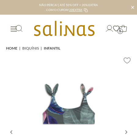
NÃO PERCA! | ATÉ 50% OFF + 20% EXTRA
✕
COM O CUPOM
20EXTRA
0
HOME
|
BIQUÍNIS
|
INFANTIL