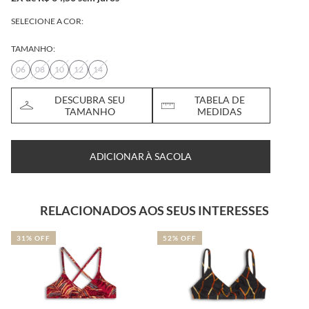
SELECIONE A COR:
TAMANHO:
06
08
10
12
14
DESCUBRA SEU
TABELA DE
TAMANHO
MEDIDAS
ADICIONAR À SACOLA
RELACIONADOS AOS SEUS INTERESSES
31% OFF
52% OFF