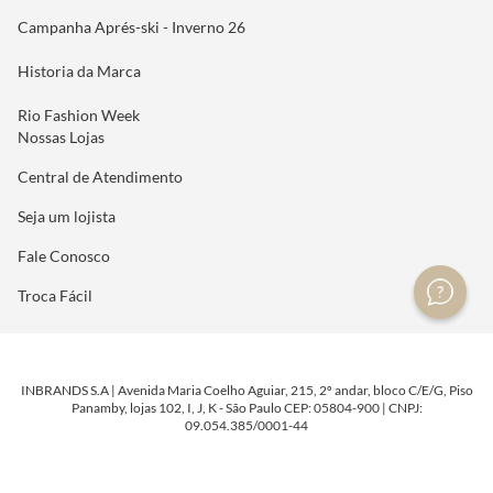
Campanha Aprés-ski - Inverno 26
Historia da Marca
Rio Fashion Week
Nossas Lojas
Central de Atendimento
Seja um lojista
Fale Conosco
Troca Fácil
INBRANDS S.A | Avenida Maria Coelho Aguiar, 215, 2º andar, bloco C/E/G, Piso
Panamby, lojas 102, I, J, K - São Paulo CEP: 05804-900 | CNPJ:
09.054.385/0001-44
DESENVOLVIDO POR
TECNOLOGIA