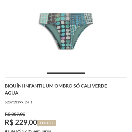
BIQUÍNI INFANTIL UM OMBRO SÓ CALI VERDE
AGUA
62SY13199_24_1
R$ 389,00
R$ 229,00
41% OFF
4X de R$ 57,25 sem juros