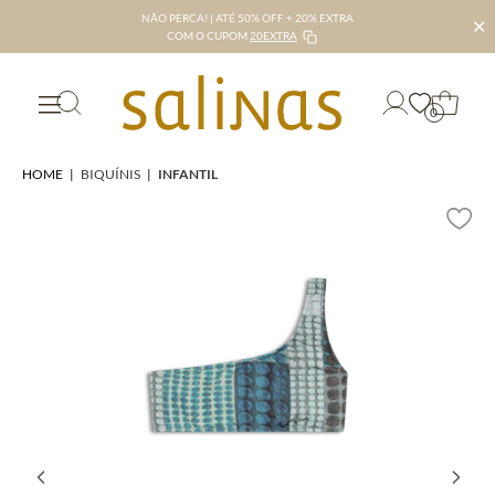
NÃO PERCA! | ATÉ 50% OFF + 20% EXTRA
✕
COM O CUPOM
20EXTRA
0
HOME
|
BIQUÍNIS
|
INFANTIL