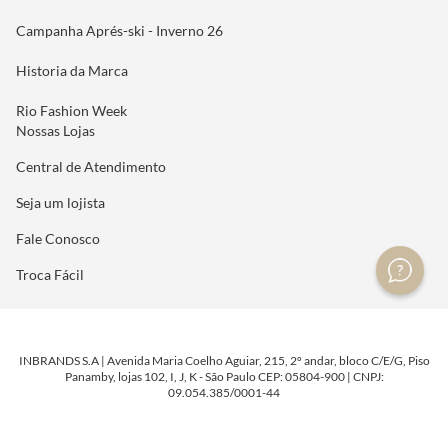
Campanha Aprés-ski - Inverno 26
Historia da Marca
Rio Fashion Week
Nossas Lojas
Central de Atendimento
Seja um lojista
Fale Conosco
Troca Fácil
INBRANDS S.A | Avenida Maria Coelho Aguiar, 215, 2º andar, bloco C/E/G, Piso
Panamby, lojas 102, I, J, K - São Paulo CEP: 05804-900 | CNPJ:
09.054.385/0001-44
DESENVOLVIDO POR
TECNOLOGIA