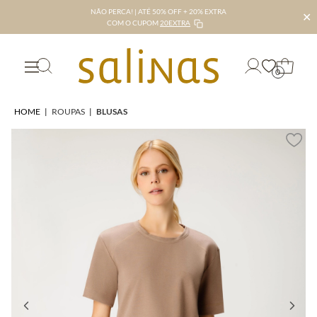
NÃO PERCA! | ATÉ 50% OFF + 20% EXTRA
✕
COM O CUPOM
20EXTRA
0
HOME
|
ROUPAS
|
BLUSAS