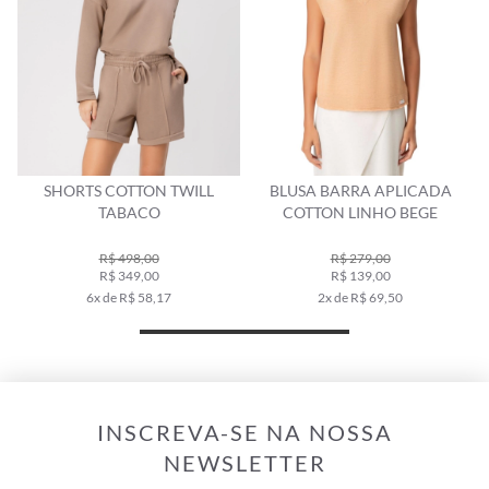
O
SHORTS COTTON TWILL
BLUSA BARRA APLICADA
TABACO
COTTON LINHO BEGE
R$ 498,00
R$ 279,00
R$ 349,00
R$ 139,00
6x de R$ 58,17
2x de R$ 69,50
INSCREVA-SE NA NOSSA
NEWSLETTER