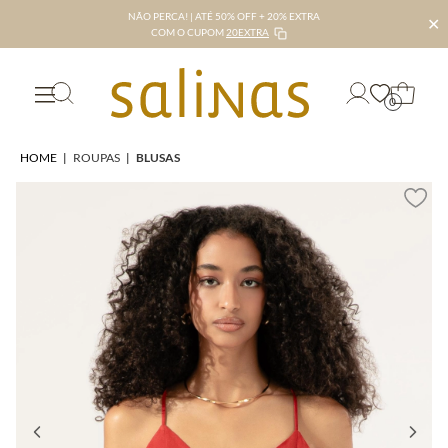
NÃO PERCA! | ATÉ 50% OFF + 20% EXTRA
✕
COM O CUPOM
20EXTRA
0
HOME
|
ROUPAS
|
BLUSAS