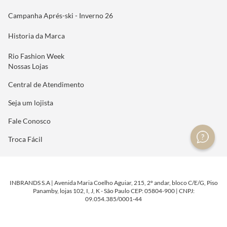
Campanha Aprés-ski - Inverno 26
Historia da Marca
Rio Fashion Week
Nossas Lojas
Central de Atendimento
Seja um lojista
Fale Conosco
Troca Fácil
INBRANDS S.A | Avenida Maria Coelho Aguiar, 215, 2º andar, bloco C/E/G, Piso
Panamby, lojas 102, I, J, K - São Paulo CEP: 05804-900 | CNPJ:
09.054.385/0001-44
DESENVOLVIDO POR
TECNOLOGIA