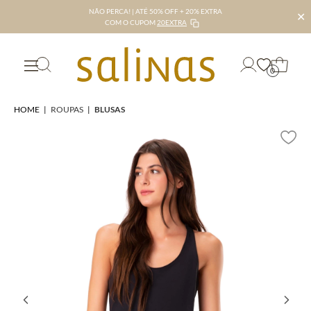
NÃO PERCA! | ATÉ 50% OFF + 20% EXTRA
✕
COM O CUPOM
20EXTRA
0
HOME
|
ROUPAS
|
BLUSAS