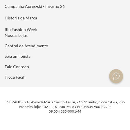
Campanha Aprés-ski - Inverno 26
Historia da Marca
Rio Fashion Week
Nossas Lojas
Central de Atendimento
Seja um lojista
Fale Conosco
Troca Fácil
INBRANDS S.A | Avenida Maria Coelho Aguiar, 215, 2º andar, bloco C/E/G, Piso
Panamby, lojas 102, I, J, K - São Paulo CEP: 05804-900 | CNPJ:
09.054.385/0001-44
DESENVOLVIDO POR
TECNOLOGIA