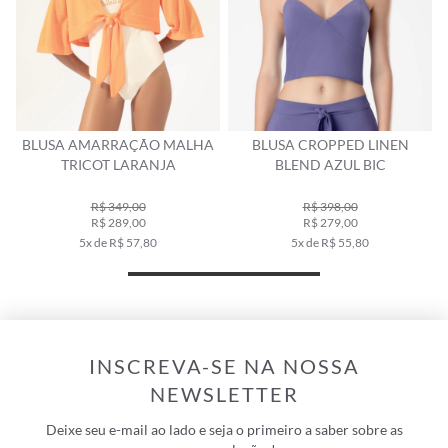
O
BLUSA AMARRAÇÃO MALHA
BLUSA CROPPED LINEN
TRICOT LARANJA
BLEND AZUL BIC
R$ 349,00
R$ 398,00
R$ 289,00
R$ 279,00
5x de R$ 57,80
5x de R$ 55,80
INSCREVA-SE NA NOSSA
NEWSLETTER
Deixe seu e-mail ao lado e seja o primeiro a saber sobre as