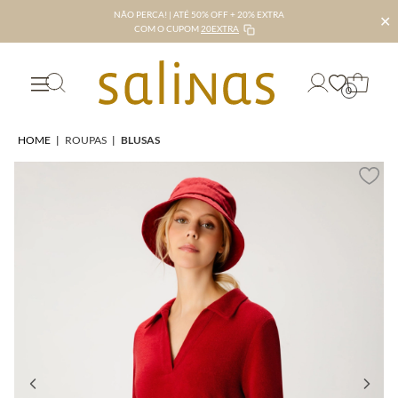
NÃO PERCA! | ATÉ 50% OFF + 20% EXTRA
✕
COM O CUPOM
20EXTRA
0
HOME
|
ROUPAS
|
BLUSAS