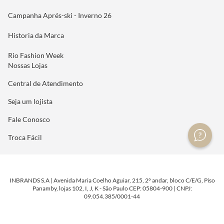
Campanha Aprés-ski - Inverno 26
Historia da Marca
Rio Fashion Week
Nossas Lojas
Central de Atendimento
Seja um lojista
Fale Conosco
Troca Fácil
INBRANDS S.A | Avenida Maria Coelho Aguiar, 215, 2º andar, bloco C/E/G, Piso
Panamby, lojas 102, I, J, K - São Paulo CEP: 05804-900 | CNPJ:
09.054.385/0001-44
DESENVOLVIDO POR
TECNOLOGIA