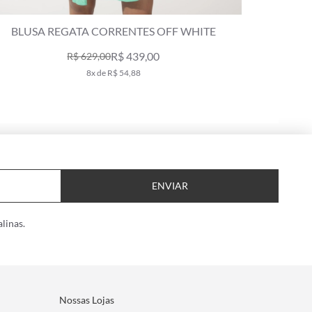
BLUSA REGATA CORRENTES OFF WHITE
BLUSA
R$ 439,00
R$ 629,00
8x de R$ 54,88
ENVIAR
linas.
Nossas Lojas