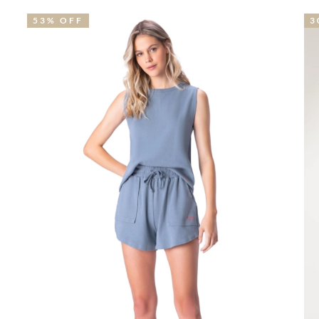
53% OFF
3